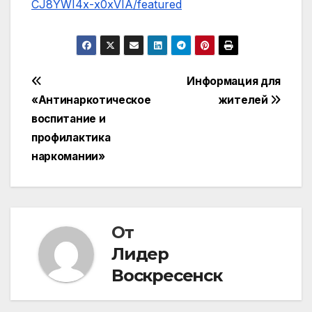
CJ8YWI4x-x0xVIA/featured
Навигация
Информация для
«Антинаркотическое
жителей
по
воспитание и
записям
профилактика
наркомании»
От
Лидер
Воскресенск