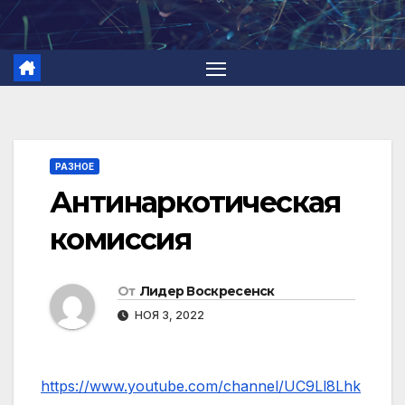
Перейти
к
содержимому
РАЗНОЕ
Антинаркотическая
комиссия
От
Лидер Воскресенск
НОЯ 3, 2022
https://www.youtube.com/channel/UC9Ll8Lhk