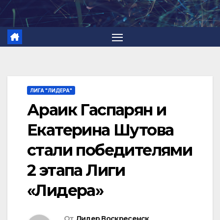
Перейти
к
содержимому
ЛИГА "ЛИДЕРА"
Араик Гаспарян и
Екатерина Шутова
стали победителями
2 этапа Лиги
«Лидера»
От
Лидер Воскресенск