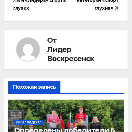
Лиги «Лидера» спорта
категории «спорт
записям
глухих
глухих»
От
Лидер
Воскресенск
Похожая запись
ЛИГА "ЛИДЕРА"
Определены победители 6