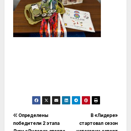
Навигация
Определены
В «Лидере»
победители 2 этапа
стартовал сезон
по