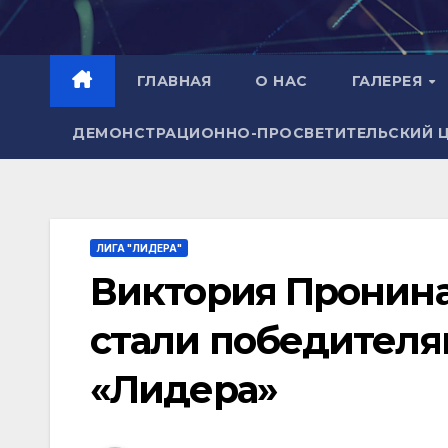
Перейти
к
содержимому
ГЛАВНАЯ
О НАС
ГАЛЕРЕЯ
ДЕМОНСТРАЦИОННО-ПРОСВЕТИТЕЛЬСКИЙ 
ЛИГА "ЛИДЕРА"
Виктория Пронина
стали победителя
«Лидера»