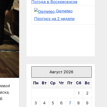
Погода в Воскресенске
Gismeteo
Прогноз на 2 недели
Август 2026
Пн
Вт
Ср
Чт
Пт
Сб
Вс
левой
вска,
1
2
6.
3
4
5
6
7
8
9