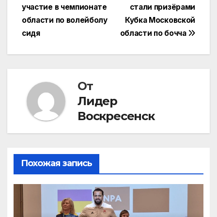
по
участие в чемпионате
стали призёрами
записям
области по волейболу
Кубка Московской
сидя
области по бочча
От
Лидер
Воскресенск
Похожая запись