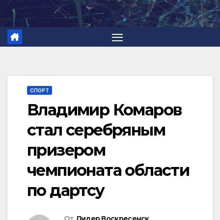
Перейти
к
содержимому
СПОРТ
Владимир Комаров
стал серебряным
призером
чемпионата области
по дартсу
От
Лидер Воскресенск