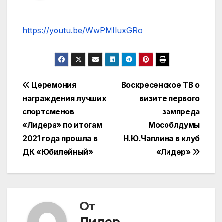
https://youtu.be/WwPMIluxGRo
Навигация
Церемония
Воскресенское ТВ о
награждения лучших
визите первого
по
спортсменов
зампреда
записям
«Лидера» по итогам
Мособлдумы
2021 года прошла в
Н.Ю.Чаплина в клуб
ДК «Юбилейный»
«Лидер»
От
Лидер