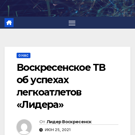
Перейти
к
содержимому
О НАС
Воскресенское ТВ
об успехах
легкоатлетов
«Лидера»
От
Лидер Воскресенск
ИЮН 25, 2021