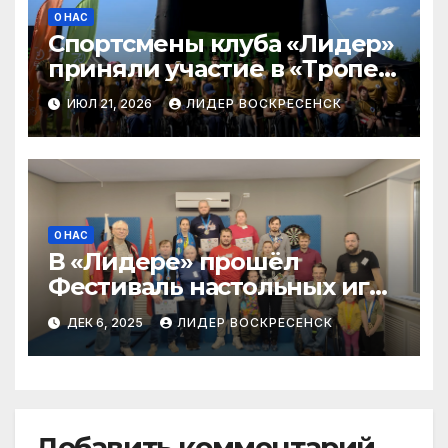
О НАС
Спортсмены клуба «Лидер»
приняли участие в «Тропе
Героев»
ИЮЛ 21, 2026
ЛИДЕР ВОСКРЕСЕНСК
О НАС
В «Лидере» прошёл
Фестиваль настольных игр
для людей с нарушением
ДЕК 6, 2025
ЛИДЕР ВОСКРЕСЕНСК
слуха
Добавить комментарий