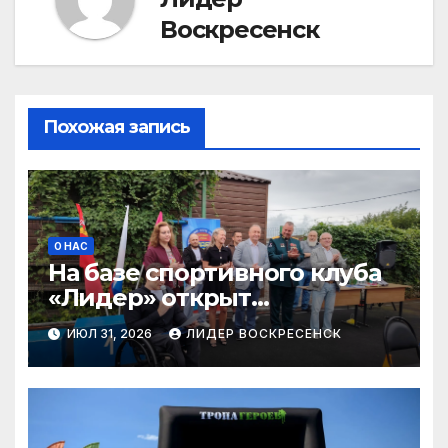
Воскресенск
Похожая запись
О НАС
На базе спортивного клуба
«Лидер» открыт
демонстрационно-
ИЮЛ 31, 2026
ЛИДЕР ВОСКРЕСЕНСК
просветительский Центр