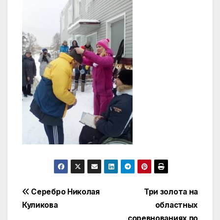
Навигация
Серебро Николая
Три золота на
Куликова
областных
по
соревнованиях по