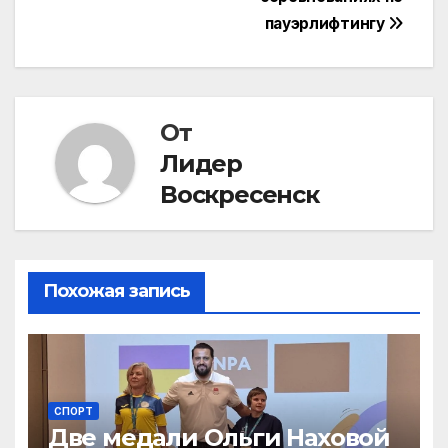
записям
пауэрлифтингу
От
Лидер
Воскресенск
Похожая запись
СПОРТ
Две медали Ольги Наховой