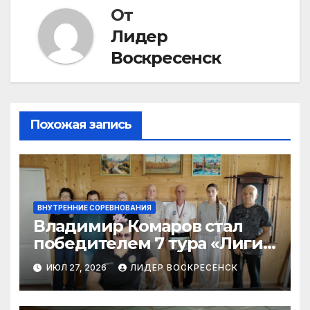
От
Лидер
Воскресенск
Похожая запись
ВНУТРЕННИЕ СОРЕВНОВАНИЯ
Владимир Комаров стал
победителем 7 тура «Лиги
бильярда»-2026
ИЮЛ 27, 2026
ЛИДЕР ВОСКРЕСЕНСК