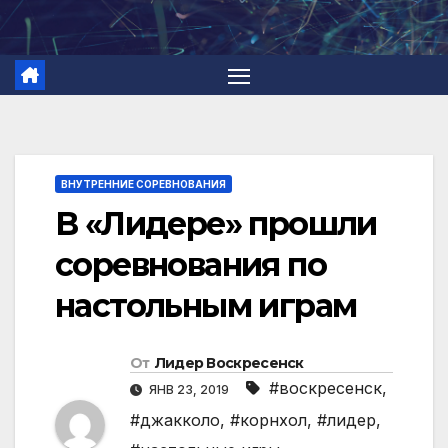
Перейти
к
содержимому
ВНУТРЕННИЕ СОРЕВНОВАНИЯ
В «Лидере» прошли
соревнования по
настольным играм
От
Лидер Воскресенск
#воскресенск
,
ЯНВ 23, 2019
#джакколо
,
#корнхол
,
#лидер
,