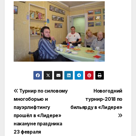
Навигация
Турнир по силовому
Новогодний
многоборью и
турнир-2018 по
по
пауэрлифтингу
бильярду в «Лидере»
записям
прошёл в «Лидере»
накануне праздника
23 февраля