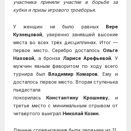
участника приняли участие в борьбе за
кубки и призы игрового троеборья.
У женщин не было равных
Вере
Кузнецовой
, уверенно занявшей высокие
места во всех трёх дисциплинах. Итог —
первое место. Серебро досталось
Ольге
Наховой
, а бронза
Ларисе Арефьевой
. У
мужчин явным фаворитом по ходу всего
турнира был
Владимир Комаров
. Ему и
досталось первое место. Вторая ступенька
пьедестала
покорилась
Константину Крошневу
, и
третье место с минимальным отрывом от
четвёртого выиграл
Николай Козин
.
Данные соревнования были первыми из 11,