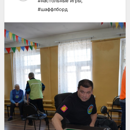
#настольные игры
,
#шаффлборд