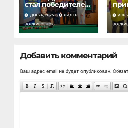
стал победителем
при
зимнего Кубка
тур
ДЕК 24, 2025
ЛИДЕР
АПР 2
«Лидера» по
вол
бильярду
ВОСКРЕСЕНСК
ВОСКР
Добавить комментарий
Ваш адрес email не будет опубликован.
Обяза