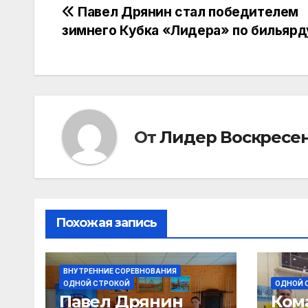
Навигация
Павел Дрянин стал победителем
зимнего Кубка «Лидера» по бильярд
по
записям
От
Лидер Воскресе
Похожая запись
ВНУТРЕННИЕ СОРЕВНОВАНИЯ
ОДНОЙ СТРОКОЙ
ОДНОЙ 
Павел Дрянин
Ком