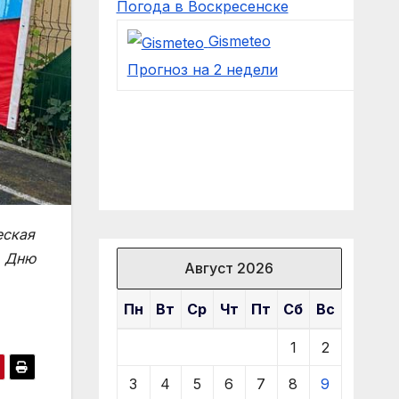
Погода в Воскресенске
Gismeteo
Прогноз на 2 недели
еская
у Дню
Август 2026
Пн
Вт
Ср
Чт
Пт
Сб
Вс
1
2
3
4
5
6
7
8
9