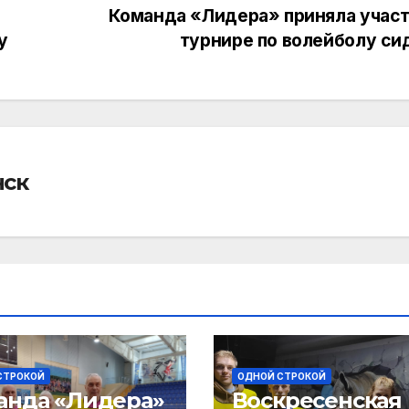
Команда «Лидера» приняла участ
у
турнире по волейболу си
нск
СТРОКОЙ
ОДНОЙ СТРОКОЙ
анда «Лидера»
Воскресенская