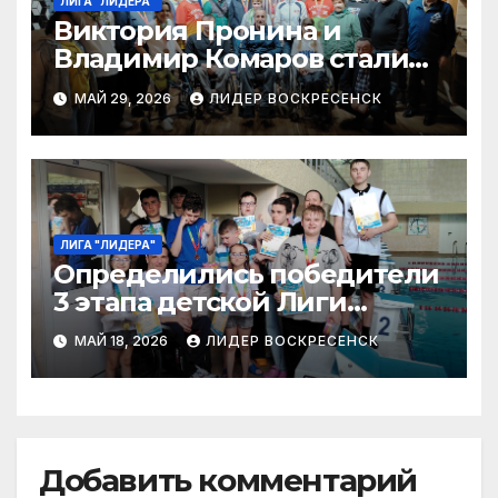
ЛИГА "ЛИДЕРА"
Виктория Пронина и
Владимир Комаров стали
победителями 5 этапа Лиги
МАЙ 29, 2026
ЛИДЕР ВОСКРЕСЕНСК
«Лидера»
ЛИГА "ЛИДЕРА"
Определились победители
3 этапа детской Лиги
«Лидера» по плаванию
МАЙ 18, 2026
ЛИДЕР ВОСКРЕСЕНСК
Добавить комментарий