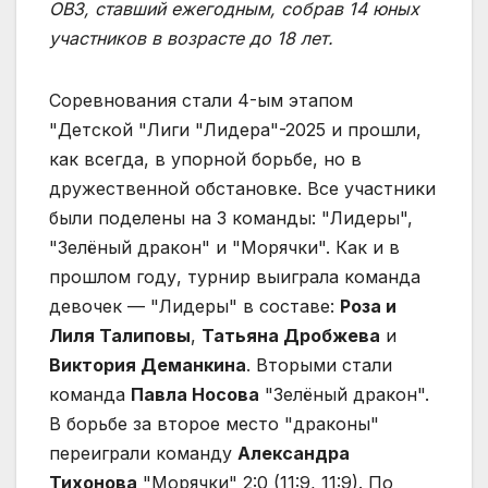
ОВЗ, ставший ежегодным, собрав 14 юных
участников в возрасте до 18 лет.
Соревнования стали 4-ым этапом
"Детской "Лиги "Лидера"-2025 и прошли,
как всегда, в упорной борьбе, но в
дружественной обстановке. Все участники
были поделены на 3 команды: "Лидеры",
"Зелёный дракон" и "Морячки". Как и в
прошлом году, турнир выиграла команда
девочек — "Лидеры" в составе:
Роза и
Лиля Талиповы
,
Татьяна Дробжева
и
Виктория Деманкина
. Вторыми стали
команда
Павла Носова
"Зелёный дракон".
В борьбе за второе место "драконы"
переиграли команду
Александра
Тихонова
"Морячки" 2:0 (11:9, 11:9). По