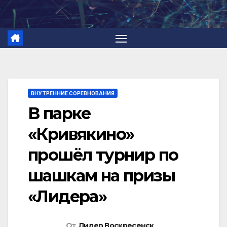
Перейти
к
содержимому
ВНУТРЕННИЕ СОРЕВНОВАНИЯ
В парке
«Кривякино»
прошёл турнир по
шашкам на призы
«Лидера»
От
Лидер Воскресенск