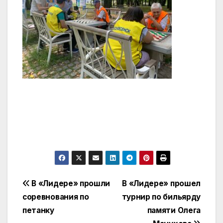
Навигация
В «Лидере» прошли
В «Лидере» прошел
соревнования по
турнир по бильярду
по
петанку
памяти Олега