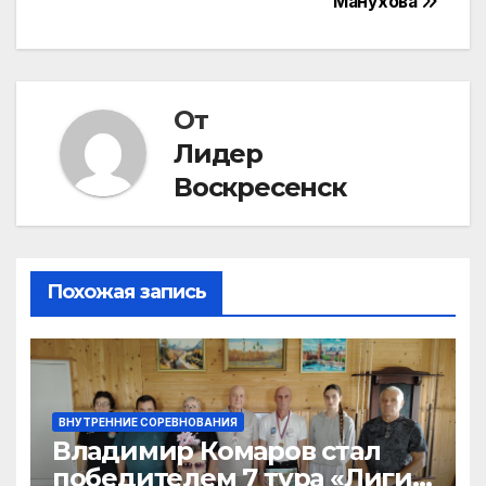
записям
Манухова
От
Лидер
Воскресенск
Похожая запись
ВНУТРЕННИЕ СОРЕВНОВАНИЯ
Владимир Комаров стал
победителем 7 тура «Лиги