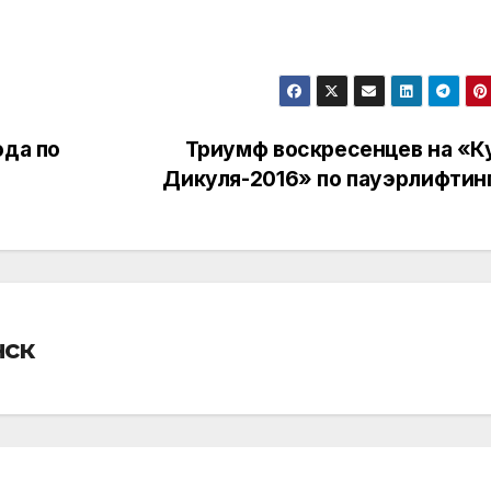
ода по
Триумф воскресенцев на «К
Дикуля-2016» по пауэрлифтин
нск