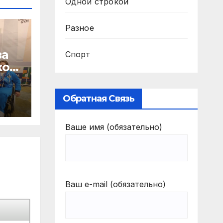
Одной строкой
Разное
ва
Спорт
кой
у
Обратная Связь
Ваше имя (обязательно)
Ваш e-mail (обязательно)