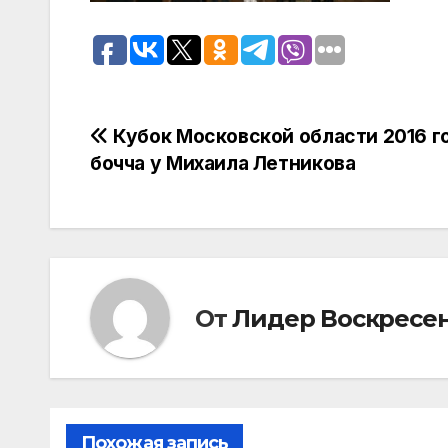
Навигация
Кубок Московской области 2016 г
бочча у Михаила Летникова
по
записям
От
Лидер Воскресе
Похожая запись