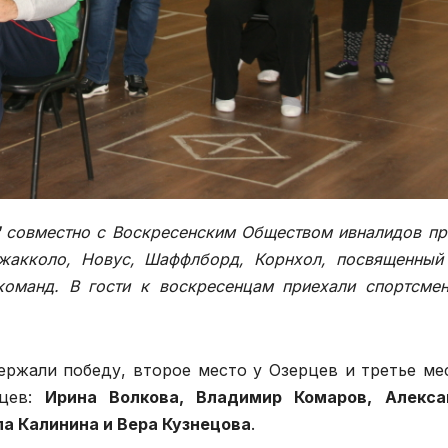
"
совместно с Воскресенским Обществом ивналидов п
жакколо, Новус, Шаффлборд, Корнхол, посвященны
 команд. В гости к воскресенцам приехали спортсме
ржали победу, второе место у Озерцев и третье ме
нцев:
Ирина Волкова, Владимир Комаров, Алекса
а Калинина и Вера Кузнецова
.