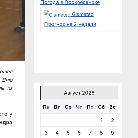
Погода в Воскресенске
Gismeteo
Прогноз на 2 недели
рошел
й Дню
ны из
Август 2026
Пн
Вт
Ср
Чт
Пт
Сб
Вс
сто у
1
2
ндра
3
4
5
6
7
8
9