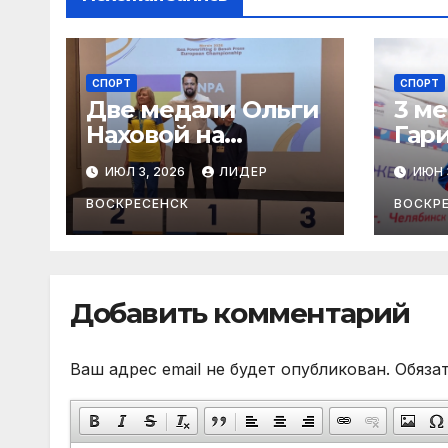
СПОРТ
СПОРТ
Две медали Ольги
3 м
Наховой на
Гар
чемпионате
чем
ИЮЛ 3, 2026
ЛИДЕР
ИЮН 
Европы по
Рос
пауэрлифтингу
атл
ВОСКРЕСЕНСК
ВОСКР
Добавить комментарий
Ваш адрес email не будет опубликован.
Обяза