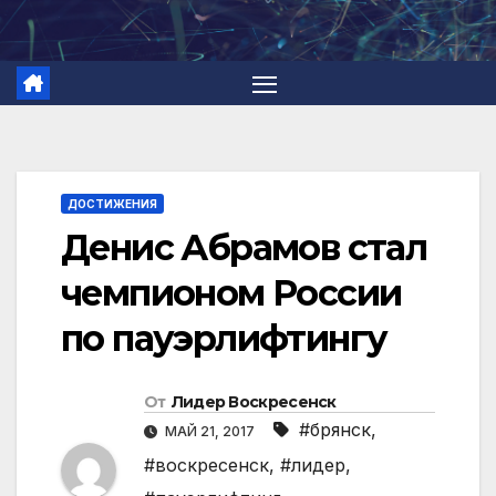
Перейти
к
содержимому
ДОСТИЖЕНИЯ
Денис Абрамов стал
чемпионом России
по пауэрлифтингу
От
Лидер Воскресенск
#брянск
,
МАЙ 21, 2017
#воскресенск
,
#лидер
,