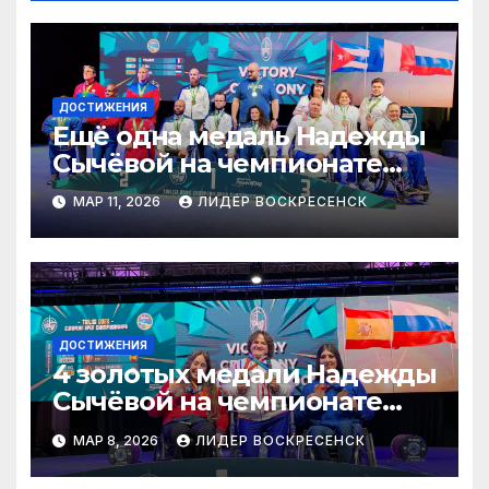
ДОСТИЖЕНИЯ
Ещё одна медаль Надежды
Сычёвой на чемпионате
Европы по пауэрлифтингу
МАР 11, 2026
ЛИДЕР ВОСКРЕСЕНСК
ДОСТИЖЕНИЯ
4 золотых медали Надежды
Сычёвой на чемпионате
Европы в Грузии
МАР 8, 2026
ЛИДЕР ВОСКРЕСЕНСК