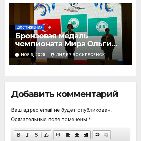
ДОСТИЖЕНИЯ
Бронзовая медаль
чемпионата Мира Ольги
Наховой
НОЯ 6, 2025
ЛИДЕР ВОСКРЕСЕНСК
Добавить комментарий
Ваш адрес email не будет опубликован.
Обязательные поля помечены
*