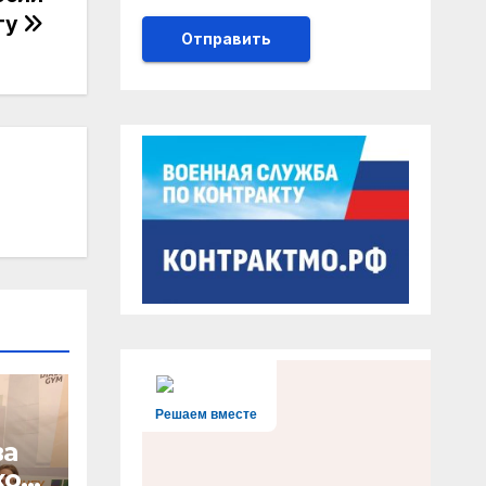
гу
Решаем вместе
ва
кой