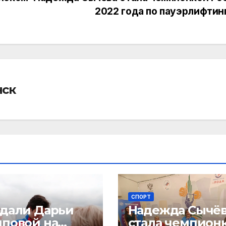
2022 года по пауэрлифтин
нск
СПОРТ
едали Дарьи
Надежда Сычё
иповой на
стала чемпион