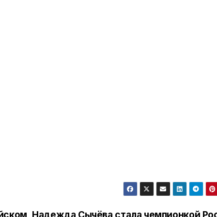
йском
Надежда Сычёва стала чемпионкой Ро