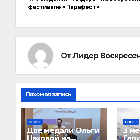
Навигация
фестивале «Парафест»
по
записям
От
Лидер Воскресе
Похожая запись
СПОРТ
СПОРТ
Две медали Ольги
3 м
Наховой на
Гар