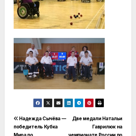
Навигация
Надежда Сычёва —
Две медали Натальи
победитель Кубка
Гаврилюк на
по
Мира по
чемпионате России по