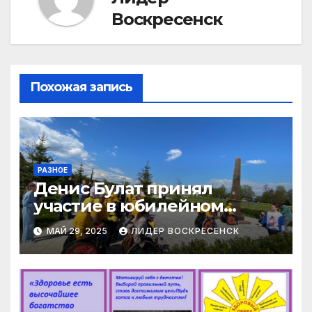
Воскресенск
Похожая запись
РАЗНОЕ
Денис Булат принял
участие в юбилейном
автопробеге «Дорогами
МАЙ 29, 2025
ЛИДЕР ВОСКРЕСЕНСК
Победы»