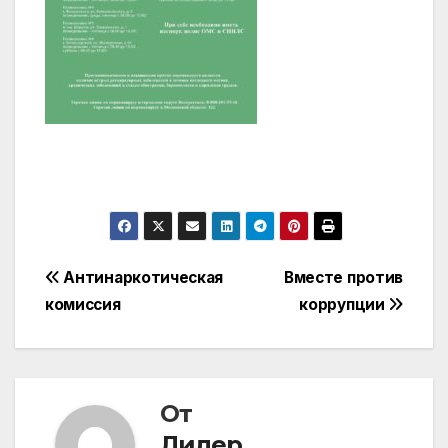
Навигация
Антинаркотическая
Вместе против
комиссия
коррупции
по
записям
От
Лидер