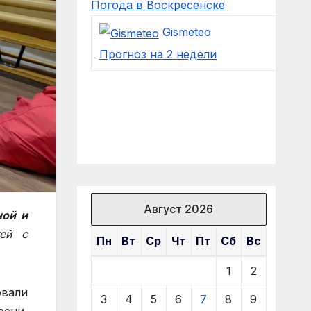
Погода в Воскресенске
Gismeteo
Прогноз на 2 недели
Август 2026
ной и
тей с
Пн
Вт
Ср
Чт
Пт
Сб
Вс
1
2
овали
3
4
5
6
7
8
9
есни,