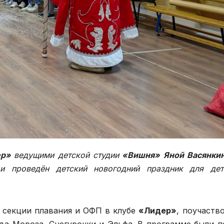
ер»
ведущими детской студии
«Вишня»
Яной Васянки
и проведён детский новогодний праздник для де
 секции плавания и ОФП в клубе
«Лидер»
, поучаств
да Мороза, Снегурочки и Эльфа. В программе были п