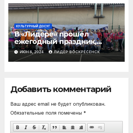
КУЛЬТУРНЫЙ ДОСУГ
В «Лидере» прошёл
ежегодный праздник,
посвящённый Дню защиты
ИЮН 6, 2024
ЛИДЕР ВОСКРЕСЕНСК
детей
Добавить комментарий
Ваш адрес email не будет опубликован.
Обязательные поля помечены
*