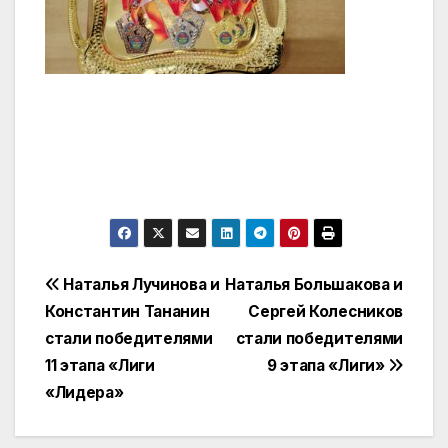
Навигация
Наталья Лучинова и
Наталья Большакова и
Константин Тананин
Сергей Колесников
по
стали победителями
стали победителями
записям
11 этапа «Лиги
9 этапа «Лиги»
«Лидера»