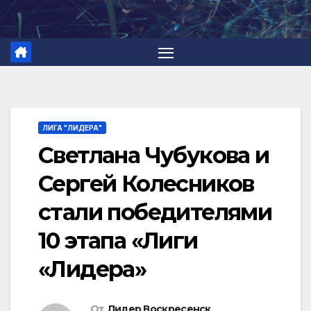
Перейти
к
содержимому
ЛИГА "ЛИДЕРА"
Светлана Чубукова и
Сергей Колесников
стали победителями
10 этапа «Лиги
«Лидера»
От
Лидер Воскресенск