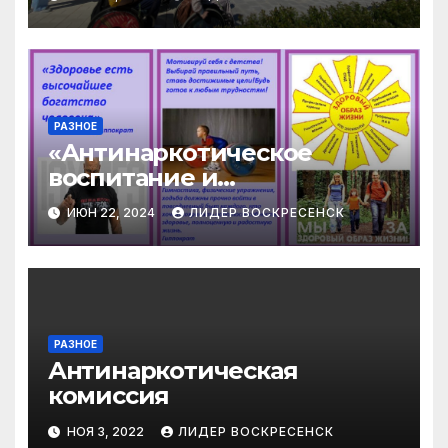
Победы»
РАЗНОЕ
«Антинаркотическое
воспитание и
профилактика
ИЮН 22, 2024
ЛИДЕР ВОСКРЕСЕНСК
наркомании»
РАЗНОЕ
Антинаркотическая
комиссия
НОЯ 3, 2022
ЛИДЕР ВОСКРЕСЕНСК