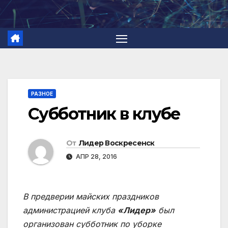
Перейти
к
содержимому
РАЗНОЕ
Субботник в клубе
От
Лидер Воскресенск
АПР 28, 2016
В предверии майских праздников
администрацией клуба
«Лидер»
был
организован субботник по уборке