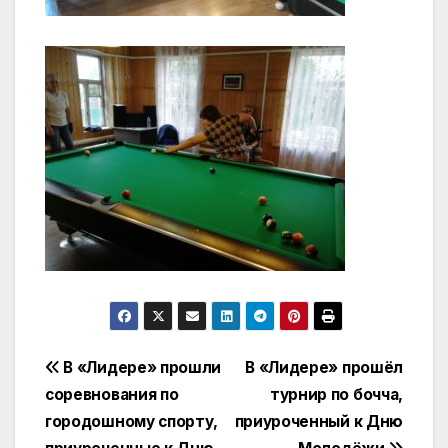
Навигация
В «Лидере» прошли
В «Лидере» прошёл
соревнования по
турнир по бочча,
по
городошному спорту,
приуроченный к Дню