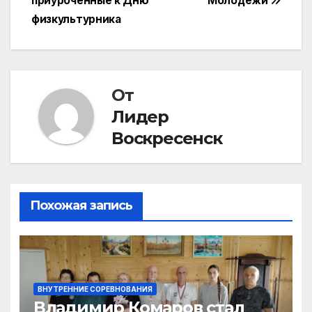
записям
приуроченные к Дню
Молодёжи
физкультурника
От
Лидер
Воскресенск
Похожая запись
ВНУТРЕННИЕ СОРЕВНОВАНИЯ
Владимир Комаров стал