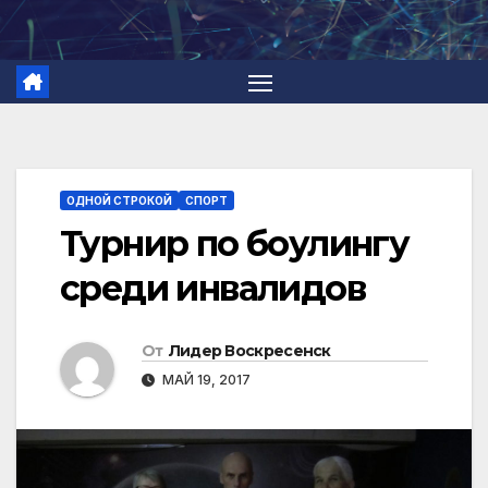
Перейти
к
содержимому
ОДНОЙ СТРОКОЙ
СПОРТ
Турнир по боулингу
среди инвалидов
От
Лидер Воскресенск
МАЙ 19, 2017