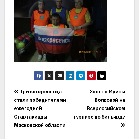
Навигация
Три воскресенца
Золото Ирины
стали победителями
Волковой на
по
ежегодной
Всероссийском
записям
Спартакиады
турнире по бильярду
Московской области