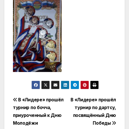
Навигация
В «Лидере» прошёл
В «Лидере» прошёл
турнир по бочча,
турнир по дартсу,
по
приуроченный к Дню
посвящённый Дню
записям
Молодёжи
Победы