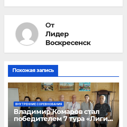
От
Лидер
Воскресенск
Похожая запись
ВНУТРЕННИЕ СОРЕВНОВАНИЯ
Владимир Комаров стал
победителем 7 тура «Лиги
бильярда»-2026