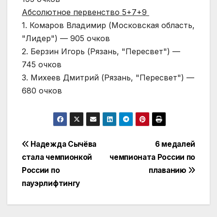
Абсолютное первенство 5+7+9
1. Комаров Владимир (Московская область,
"Лидер") — 905 очков
2. Берзин Игорь (Рязань, "Пересвет") —
745 очков
3. Михеев Дмитрий (Рязань, "Пересвет") —
680 очков
Навигация
Надежда Сычёва
6 медалей
стала чемпионкой
чемпионата России по
по
России по
плаванию
записям
пауэрлифтингу