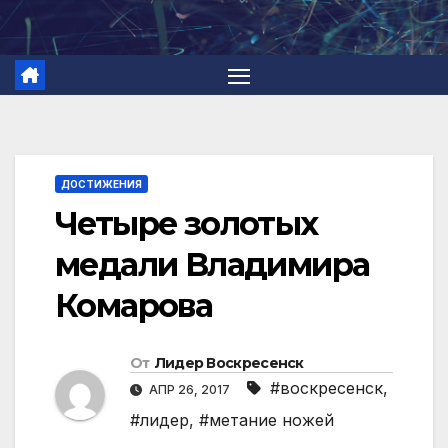
Перейти
к
содержимому
ДОСТИЖЕНИЯ
Четыре золотых
медали Владимира
Комарова
От
Лидер Воскресенск
#воскресенск
,
АПР 26, 2017
#лидер
,
#метание ножей