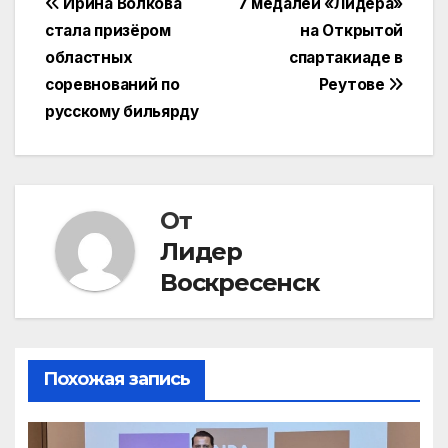
Навигация
Ирина Волкова
7 медалей «Лидера»
стала призёром
на Открытой
по
областных
спартакиаде в
записям
соревнований по
Реутове
русскому бильярду
От
Лидер
Воскресенск
Похожая запись