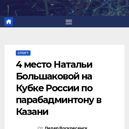
Перейти
к
содержимому
СПОРТ
4 место Натальи
Большаковой на
Кубке России по
парабадминтону в
Казани
От
Лидер Воскресенск