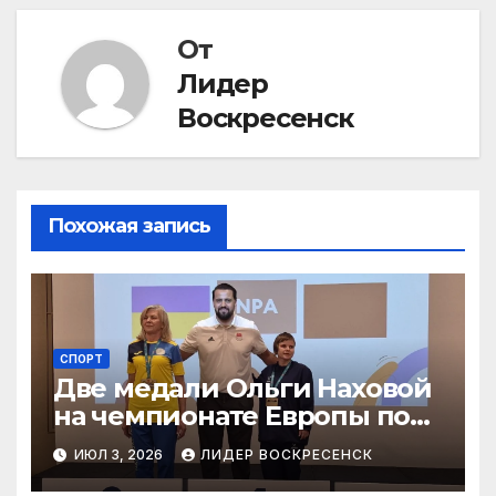
От
Лидер
Воскресенск
Похожая запись
СПОРТ
Две медали Ольги Наховой
на чемпионате Европы по
пауэрлифтингу
ИЮЛ 3, 2026
ЛИДЕР ВОСКРЕСЕНСК