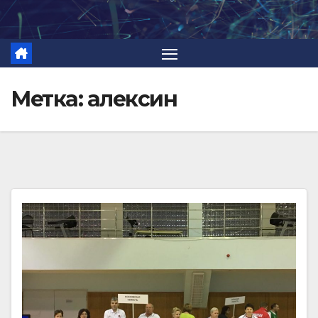
Перейти
к
содержимому
Метка:
алексин