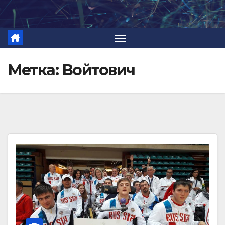
Перейти
к
содержимому
Метка:
Войтович