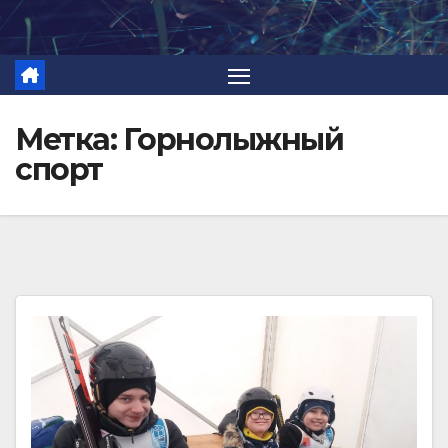
Перейти
к
содержимому
Метка:
Горнолыжный
спорт