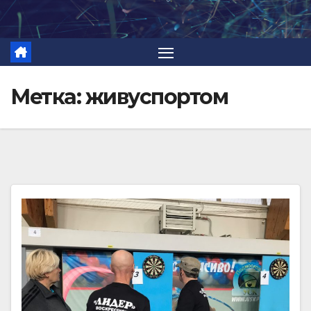
Перейти
к
содержимому
Метка:
живуспортом