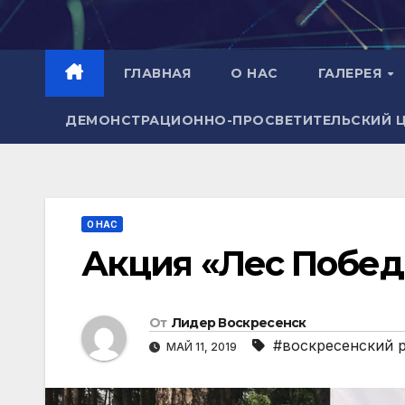
Перейти
к
содержимому
ГЛАВНАЯ
О НАС
ГАЛЕРЕЯ
ДЕМОНСТРАЦИОННО-ПРОСВЕТИТЕЛЬСКИЙ 
О НАС
Акция «Лес Побе
От
Лидер Воскресенск
#воскресенский 
МАЙ 11, 2019