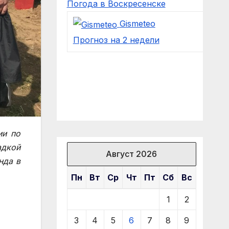
Погода в Воскресенске
Gismeteo
Прогноз на 2 недели
ии по
адкой
Август 2026
нда в
Пн
Вт
Ср
Чт
Пт
Сб
Вс
1
2
3
4
5
6
7
8
9