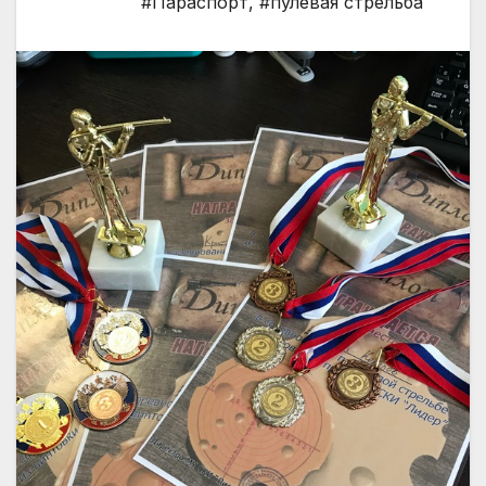
#Параспорт
,
#пулевая стрельба