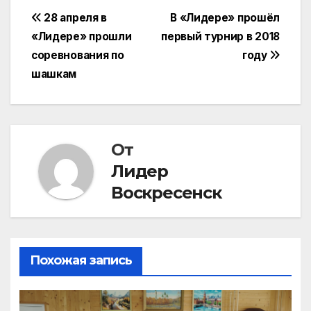
Навигация
28 апреля в
В «Лидере» прошёл
«Лидере» прошли
первый турнир в 2018
по
соревнования по
году
записям
шашкам
От
Лидер
Воскресенск
Похожая запись