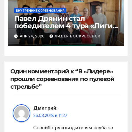
ВНУТРЕННИЕ СОРЕВНОВАНИЯ
Павел Дрянин стал
победителем 4 тура «Лиги
бильярда»
АПР 24, 2026
ЛИДЕР ВОСКРЕСЕНСК
Один комментарий к “В «Лидере»
прошли соревнования по пулевой
стрельбе”
Дмитрий
:
25.03.2018 в 11:27
Спасибо руководителям клуба за