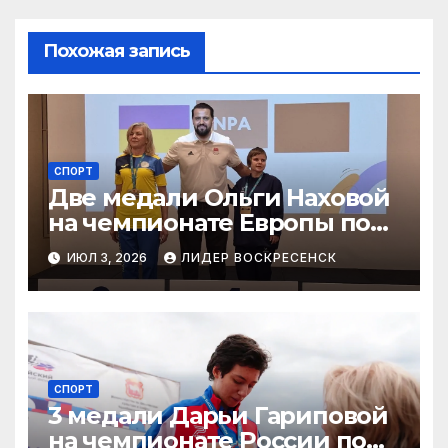
Похожая запись
СПОРТ
Две медали Ольги Наховой
на чемпионате Европы по
пауэрлифтингу
ИЮЛ 3, 2026
ЛИДЕР ВОСКРЕСЕНСК
СПОРТ
3 медали Дарьи Гариповой
на чемпионате России по