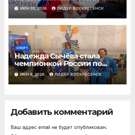
легкой атлетике
ИЮН 30, 2026
ЛИДЕР ВОСКРЕСЕНСК
СПОРТ
Надежда Сычёва стала
чемпионкой России по
пауэрлифтингу
ИЮН 8, 2026
ЛИДЕР ВОСКРЕСЕНСК
Добавить комментарий
Ваш адрес email не будет опубликован.