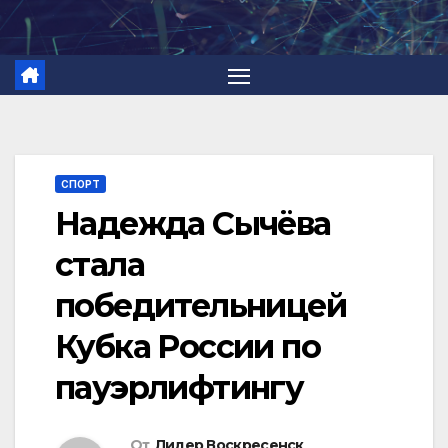
Перейти
к
содержимому
СПОРТ
Надежда Сычёва
стала
победительницей
Кубка России по
пауэрлифтингу
От
Лидер Воскресенск