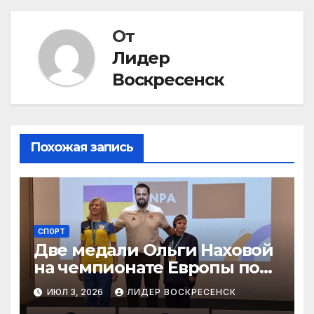
От
Лидер
Воскресенск
Похожая запись
СПОРТ
Две медали Ольги Наховой
на чемпионате Европы по
пауэрлифтингу
ИЮЛ 3, 2026
ЛИДЕР ВОСКРЕСЕНСК