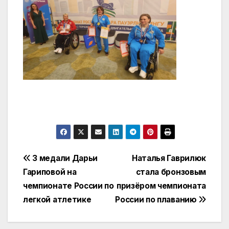
Навигация
3 медали Дарьи
Наталья Гаврилюк
Гариповой на
стала бронзовым
по
чемпионате России по
призёром чемпионата
записям
легкой атлетике
России по плаванию