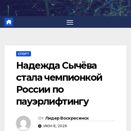
Перейти
к
содержимому
СПОРТ
Надежда Сычёва
стала чемпионкой
России по
пауэрлифтингу
От
Лидер Воскресенск
ИЮН 8, 2026