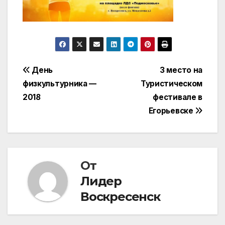
Навигация
День
3 место на
физкультурника —
Туристическом
по
2018
фестивале в
записям
Егорьевске
От
Лидер
Воскресенск